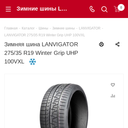
Зимние шины LANVIGATOR 275/35 R19 Winter Grip UHP 100VXL купить в интернет-магазине Шинторг
0
Главная
-
Каталог
-
Шины
-
Зимние шины
-
LANVIGATOR
-
LANVIGATOR 275/35 R19 Winter Grip UHP 100VXL
Зимняя шина LANVIGATOR
275/35 R19 Winter Grip UHP
100VXL