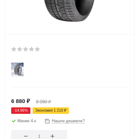
6 880
₽
8 090
₽
-
14.96
%
Экономия
1 210
₽
Менее 4-х
Нашли дешевле?