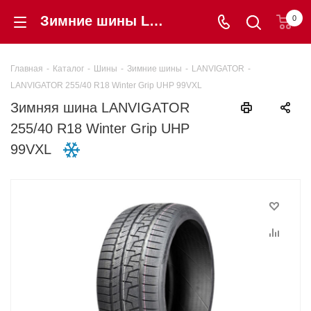
Зимние шины LANVIGATOR 255/40 R18 Winter Grip UHP 99VXL купить в интернет-магазине Шинторг
0
Главная
-
Каталог
-
Шины
-
Зимние шины
-
LANVIGATOR
-
LANVIGATOR 255/40 R18 Winter Grip UHP 99VXL
Зимняя шина LANVIGATOR
255/40 R18 Winter Grip UHP
99VXL