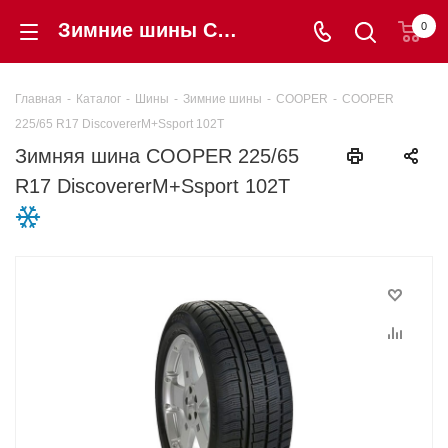
Зимние шины COOPER 225/65 R17 DiscovererM+Ssport 102Т купить в интернет-магазине Шинторг
0
Главная
-
Каталог
-
Шины
-
Зимние шины
-
COOPER
-
COOPER
225/65 R17 DiscovererM+Ssport 102Т
Зимняя шина COOPER 225/65
R17 DiscovererM+Ssport 102Т