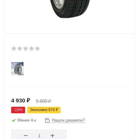
4 930
₽
5 800
₽
-
15
%
Экономия
870
₽
Менее 4-х
Нашли дешевле?