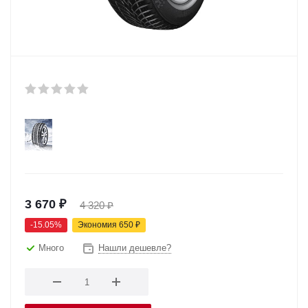
3 670
₽
4 320
₽
-
15.05
%
Экономия
650
₽
Много
Нашли дешевле?