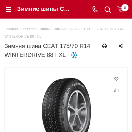
Зимние шины CEAT 175/70 R14 WINTERDRIVE 88T XL купить в интернет-магазине Шинторг
0
Главная
-
Каталог
-
Шины
-
Зимние шины
-
CEAT
-
CEAT 175/70 R14
WINTERDRIVE 88T XL
Зимняя шина CEAT 175/70 R14
WINTERDRIVE 88T XL