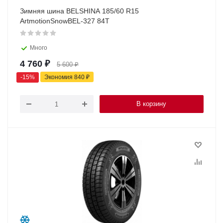
Зимняя шина BELSHINA 185/60 R15
ArtmotionSnowBEL-327 84T
Много
4 760
₽
5 600
₽
-
15
%
Экономия
840
₽
В корзину