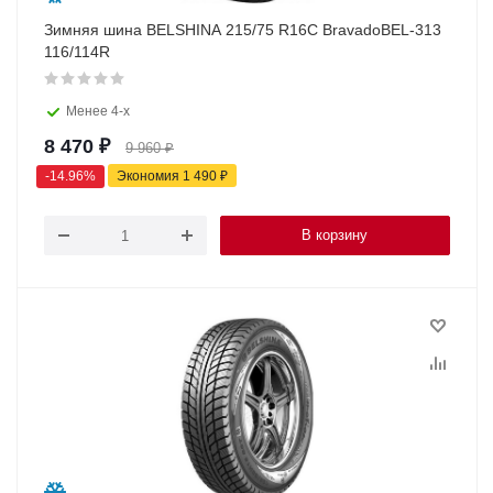
Зимняя шина BELSHINA 215/75 R16C BravadoBEL-313
116/114R
Менее 4-х
8 470
₽
9 960
₽
-
14.96
%
Экономия
1 490
₽
В корзину