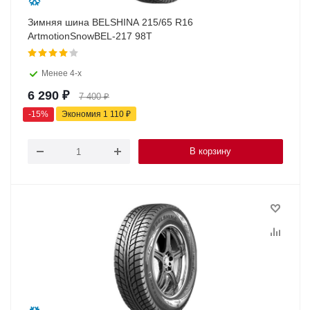
Зимняя шина BELSHINA 215/65 R16
ArtmotionSnowBEL-217 98T
Менее 4-х
6 290
₽
7 400
₽
-
15
%
Экономия
1 110
₽
В корзину