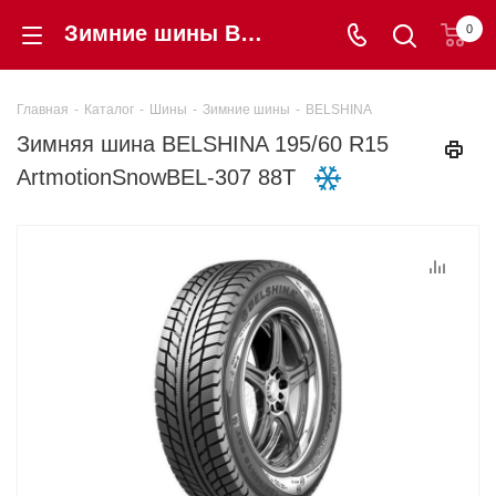
Зимние шины BELSHINA 195/60 R15 ArtmotionSnowBEL-307 88T купить в интернет-магазине Шинторг
0
Главная
-
Каталог
-
Шины
-
Зимние шины
-
BELSHINA
Зимняя шина BELSHINA 195/60 R15
ArtmotionSnowBEL-307 88T