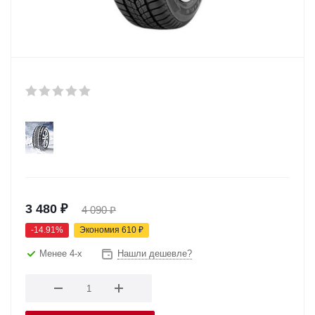
3 480
₽
4 090
₽
-
14.91
%
Экономия
610
₽
Менее 4-х
Нашли дешевле?