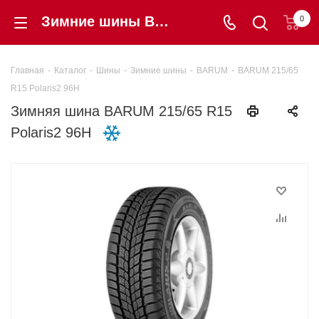
Зимние шины BARUM 215/65 R15 Polaris2 96H купить в интернет-магазине Шинторг
0
Главная
-
Каталог
-
Шины
-
Зимние шины
-
BARUM
-
BARUM 215/65
R15 Polaris2 96H
Зимняя шина BARUM 215/65 R15
Polaris2 96H