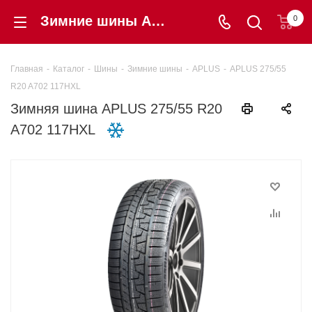
Зимние шины APLUS 275/55 R20 A702 117HXL купить в интернет-магазине Шинторг
0
Главная
-
Каталог
-
Шины
-
Зимние шины
-
APLUS
-
APLUS 275/55
R20 A702 117HXL
Зимняя шина APLUS 275/55 R20
A702 117HXL