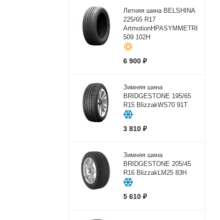
Летняя шина BELSHINA
225/65 R17
ArtmotionHPASYMMETRICBEL-
509 102H
6 900
₽
Зимняя шина
BRIDGESTONE 195/65
R15 BlizzakWS70 91T
3 810
₽
Зимняя шина
BRIDGESTONE 205/45
R16 BlizzakLM25 83H
5 610
₽