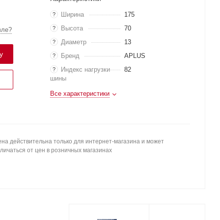
Ширина
175
?
Высота
70
?
вле?
Диаметр
13
?
у
Бренд
APLUS
?
Индекс нагрузки
82
?
шины
Все характеристики
на действительна только для интернет-магазина и может
личаться от цен в розничных магазинах