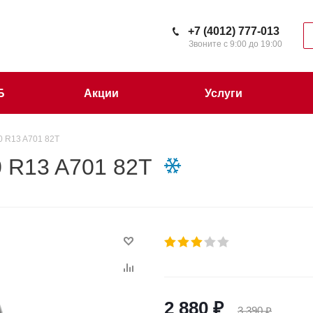
+7 (4012) 777-013
Звоните с 9:00 до 19:00
Б
Акции
Услуги
0 R13 A701 82T
 R13 A701 82T
2 880
₽
3 390
₽