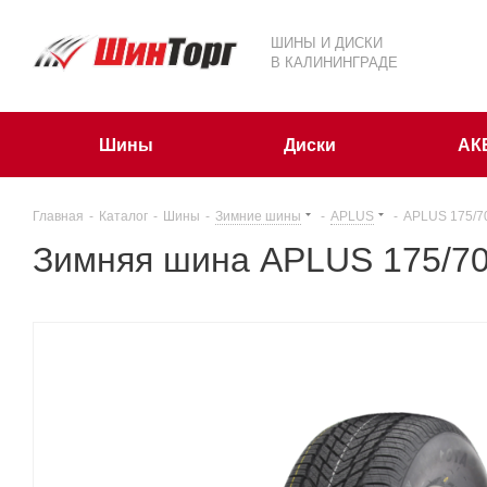
ШИНЫ И ДИСКИ
В КАЛИНИНГРАДЕ
Шины
Диски
АК
Главная
-
Каталог
-
Шины
-
Зимние шины
-
APLUS
-
APLUS 175/7
Зимняя шина APLUS 175/70