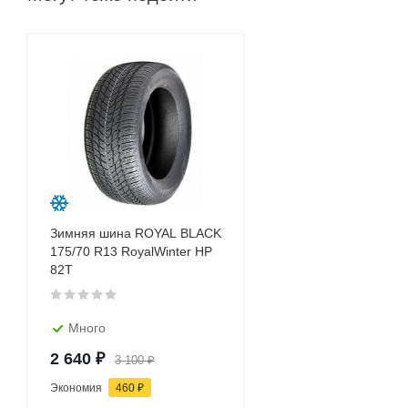
Зимняя шина ROYAL BLACK
175/70 R13 RoyalWinter HP
82T
Много
2 640
₽
3 100
₽
Экономия
460
₽