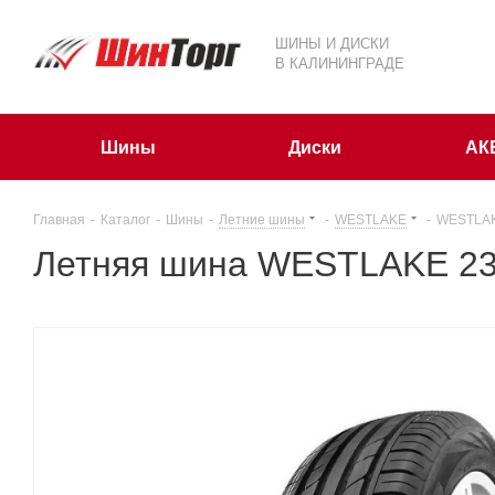
ШИНЫ И ДИСКИ
В КАЛИНИНГРАДЕ
Шины
Диски
АК
Главная
-
Каталог
-
Шины
-
Летние шины
-
WESTLAKE
-
WESTLAK
Летняя шина WESTLAKE 23