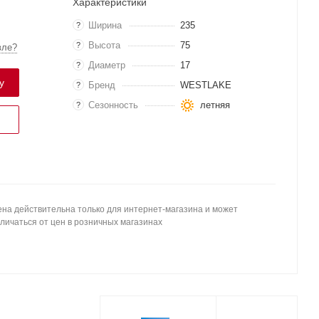
Характеристики
Ширина
235
?
Высота
75
?
вле?
Диаметр
17
?
у
Бренд
WESTLAKE
?
Сезонность
летняя
?
на действительна только для интернет-магазина и может
личаться от цен в розничных магазинах