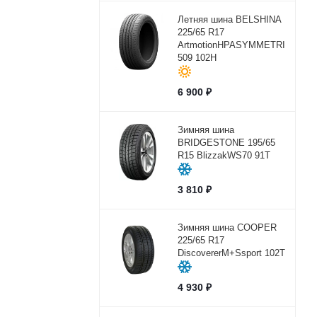
Летняя шина BELSHINA
225/65 R17
ArtmotionHPASYMMETRICBEL-
509 102H
6 900
₽
Зимняя шина
BRIDGESTONE 195/65
R15 BlizzakWS70 91T
3 810
₽
Зимняя шина COOPER
225/65 R17
DiscovererM+Ssport 102Т
4 930
₽