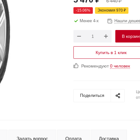
6 440
₽
-
15.06
%
Экономия
970
₽
Менее 4-х
Нашли деше
В корзин
Купить в 1 клик
Рекомендуют
0 человек
Це
Поделиться
от
Задать вопрос
Оплата
Доставка