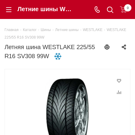
Летние шины WESTLAKE 225/55 R16 SV308 99W купить в интернет-магазине «Шинторг» в Калининграде
0
Главная
-
Каталог
-
Шины
-
Летние шины
-
WESTLAKE
-
WESTLAKE
225/55 R16 SV308 99W
Летняя шина WESTLAKE 225/55
R16 SV308 99W