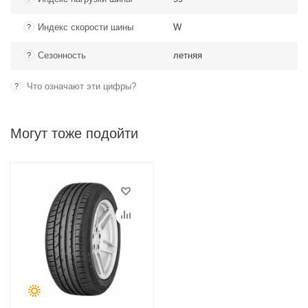
Индекс скорости шины
W
?
Сезонность
летняя
?
Что означают эти цифры?
?
Могут тоже подойти