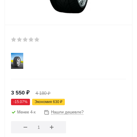
3 550
₽
4 180
₽
-
15.07
%
Экономия
630
₽
Менее 4-х
Нашли дешевле?