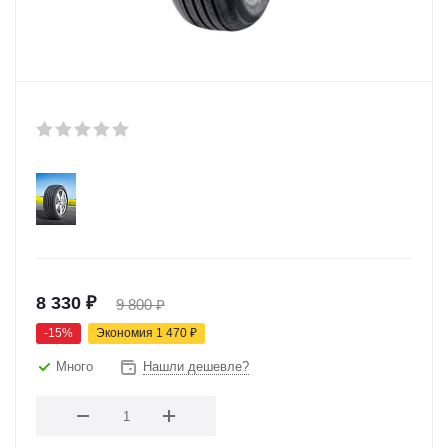
8 330
₽
9 800
₽
-
15
%
Экономия
1 470
₽
Много
Нашли дешевле?