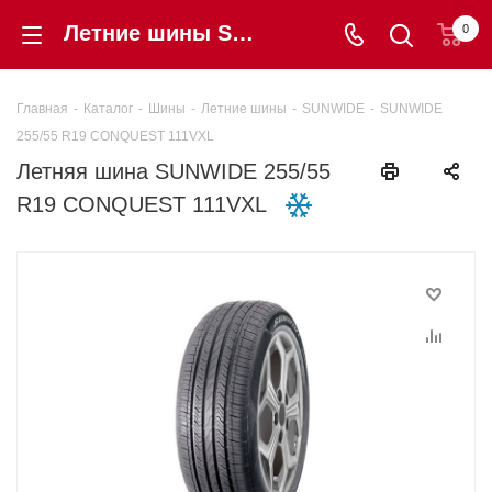
Летние шины SUNWIDE 255/55 R19 CONQUEST 111VXL купить в интернет-магазине «Шинторг» в Калининграде
0
Главная
-
Каталог
-
Шины
-
Летние шины
-
SUNWIDE
-
SUNWIDE
255/55 R19 CONQUEST 111VXL
Летняя шина SUNWIDE 255/55
R19 CONQUEST 111VXL