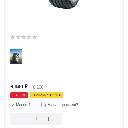
6 940
₽
8 160
₽
-
14.95
%
Экономия
1 220
₽
Менее 4-х
Нашли дешевле?