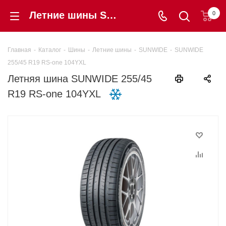
Летние шины SUNWIDE 255/45 R19 RS-one 104YXL купить в интернет-магазине «Шинторг» в Калининграде
0
Главная
-
Каталог
-
Шины
-
Летние шины
-
SUNWIDE
-
SUNWIDE
255/45 R19 RS-one 104YXL
Летняя шина SUNWIDE 255/45
R19 RS-one 104YXL