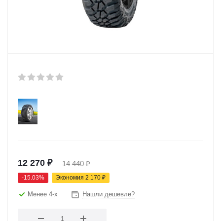
12 270
₽
14 440
₽
-
15.03
%
Экономия
2 170
₽
Менее 4-х
Нашли дешевле?