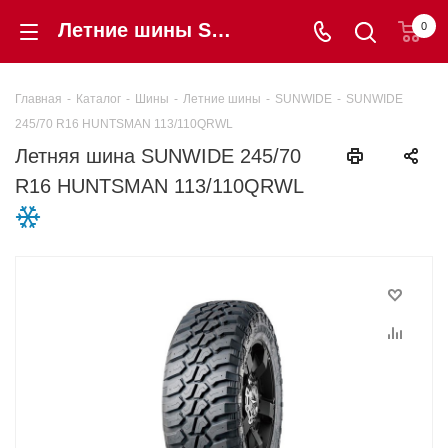
Летние шины SUNWIDE 245/70 R16 HUNTSMAN 113/110QRWL купить в интернет-магазине «Шинторг» в Калининграде
0
Главная
-
Каталог
-
Шины
-
Летние шины
-
SUNWIDE
-
SUNWIDE
245/70 R16 HUNTSMAN 113/110QRWL
Летняя шина SUNWIDE 245/70
R16 HUNTSMAN 113/110QRWL