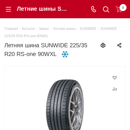
Летние шины SUNWIDE 225/35 R20 RS-one 90WXL купить в интернет-магазине «Шинторг» в Калининграде
0
Главная
-
Каталог
-
Шины
-
Летние шины
-
SUNWIDE
-
SUNWIDE
225/35 R20 RS-one 90WXL
Летняя шина SUNWIDE 225/35
R20 RS-one 90WXL