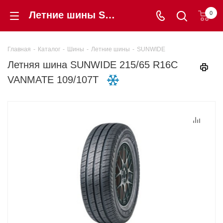
Летние шины SUNWIDE 215/65 R16C VANMATE 109/107T купить в интернет-магазине «Шинторг» в Калининграде
0
Главная
-
Каталог
-
Шины
-
Летние шины
-
SUNWIDE
Летняя шина SUNWIDE 215/65 R16C
VANMATE 109/107T