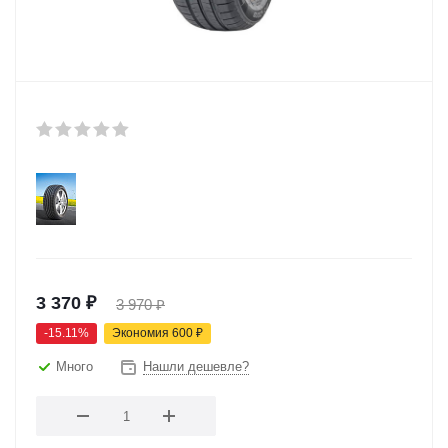
3 370
₽
3 970
₽
-
15.11
%
Экономия
600
₽
Много
Нашли дешевле?