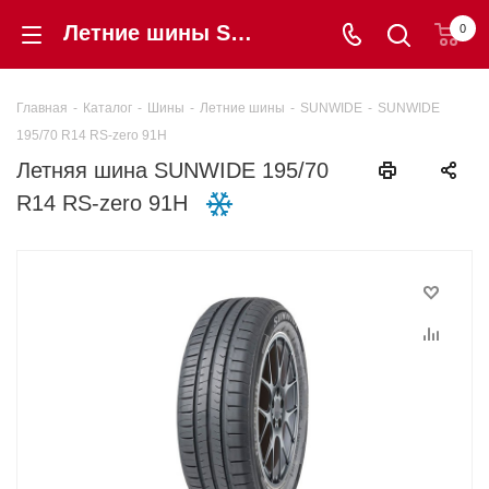
Летние шины SUNWIDE 195/70 R14 RS-zero 91H купить в интернет-магазине «Шинторг» в Калининграде
0
Главная
-
Каталог
-
Шины
-
Летние шины
-
SUNWIDE
-
SUNWIDE
195/70 R14 RS-zero 91H
Летняя шина SUNWIDE 195/70
R14 RS-zero 91H