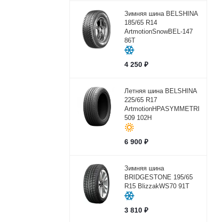
Зимняя шина BELSHINA
185/65 R14
ArtmotionSnowBEL-147
86T
4 250
₽
Летняя шина BELSHINA
225/65 R17
ArtmotionHPASYMMETRICBEL-
509 102H
6 900
₽
Зимняя шина
BRIDGESTONE 195/65
R15 BlizzakWS70 91T
3 810
₽