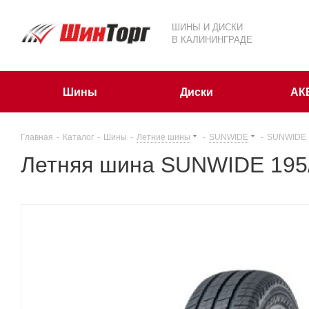
ШИНЫ И ДИСКИ
В КАЛИНИНГРАДЕ
Шины
Диски
АК
Главная
-
Каталог
-
Шины
-
Летние шины
-
SUNWIDE
-
SUNWIDE 
Летняя шина SUNWIDE 195