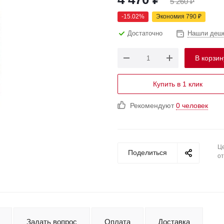
5 260
₽
-
15.02
%
Экономия
790
₽
Достаточно
Нашли деш
В корзин
Купить в 1 клик
Рекомендуют
0 человек
Це
Поделиться
от
Задать вопрос
Оплата
Доставка