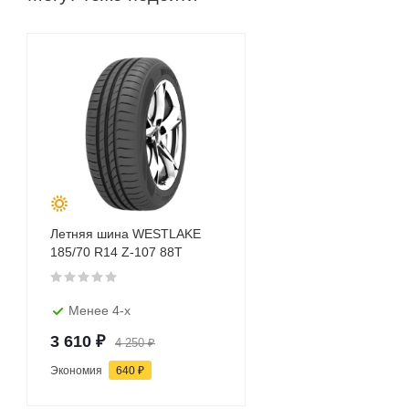
Летняя шина WESTLAKE
185/70 R14 Z-107 88T
Менее 4-х
3 610
₽
4 250
₽
Экономия
640
₽