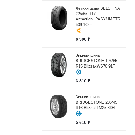
Летняя шина BELSHINA
225/65 R17
ArtmotionHPASYMMETRICBEL-
509 102H
6 900
₽
Зимняя шина
BRIDGESTONE 195/65
R15 BlizzakWS70 91T
3 810
₽
Зимняя шина
BRIDGESTONE 205/45
R16 BlizzakLM25 83H
5 610
₽