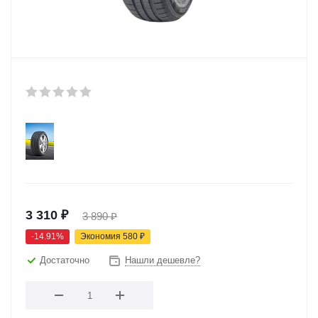
3 310
₽
3 890
₽
-
14.91
%
Экономия
580
₽
Достаточно
Нашли дешевле?