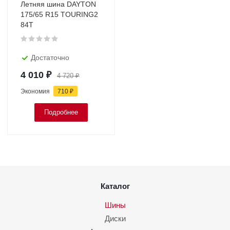
Летняя шина DAYTON
175/65 R15 TOURING2
84Т
Достаточно
4 010
₽
4 720
₽
Экономия
710
₽
Подробнее
Каталог
Шины
Диски