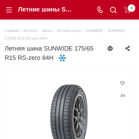
Летние шины SUNWIDE 175/65 R15 RS-zero 84H купить в интернет-магазине «Шинторг» в Калининграде
0
Главная
-
Каталог
-
Шины
-
Летние шины
-
SUNWIDE
-
SUNWIDE
175/65 R15 RS-zero 84H
Летняя шина SUNWIDE 175/65
R15 RS-zero 84H