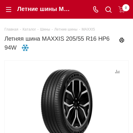
Летние шины MAXXIS 205/55 R16 HP6 94W купить в интернет-магазине «Шинторг» в Калининграде
0
Главная
-
Каталог
-
Шины
-
Летние шины
-
MAXXIS
Летняя шина MAXXIS 205/55 R16 HP6
94W