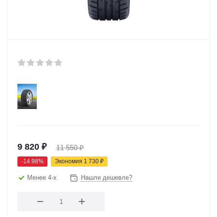
9 820
₽
11 550
₽
-
14.98
%
Экономия
1 730
₽
Менее 4-х
Нашли дешевле?