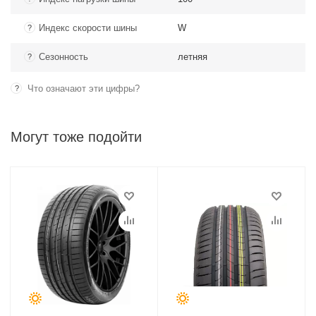
Индекс скорости шины
W
?
Сезонность
летняя
?
Что означают эти цифры?
?
Могут тоже подойти