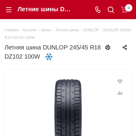
Летние шины DUNLOP 245/45 R18 DZ102 100W купить в интернет-магазине «Шинторг» в Калининграде
0
Главная
-
Каталог
-
Шины
-
Летние шины
-
DUNLOP
-
DUNLOP 245/45
R18 DZ102 100W
Летняя шина DUNLOP 245/45 R18
DZ102 100W