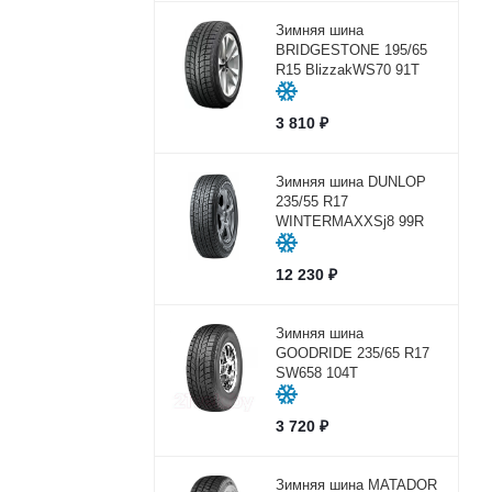
Зимняя шина
BRIDGESTONE 195/65
R15 BlizzakWS70 91T
3 810
₽
Зимняя шина DUNLOP
235/55 R17
WINTERMAXXSj8 99R
12 230
₽
Зимняя шина
GOODRIDE 235/65 R17
SW658 104Т
3 720
₽
Зимняя шина MATADOR