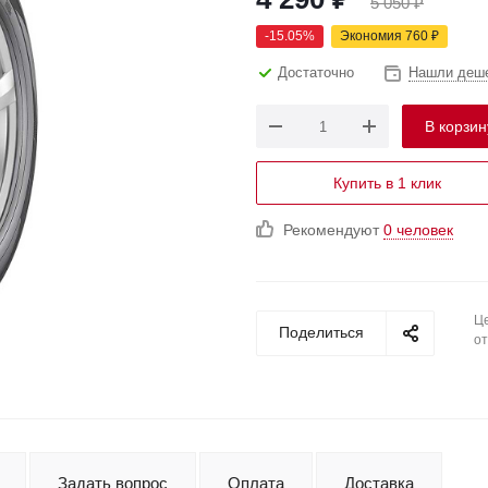
5 050
₽
-
15.05
%
Экономия
760
₽
Достаточно
Нашли деш
В корзин
Купить в 1 клик
Рекомендуют
0 человек
Це
Поделиться
от
Задать вопрос
Оплата
Доставка