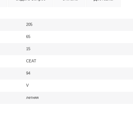
205
65
15
CEAT
94
V
летняя