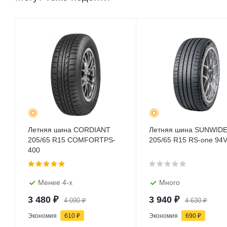
Летняя шина CORDIANT
Летняя шина SUNWID
205/65 R15 COMFORTPS-
205/65 R15 RS-one 94
400
Менее 4-х
Много
3 480
₽
3 940
₽
4 090
₽
4 630
₽
Экономия
610
₽
Экономия
690
₽