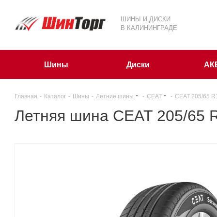
ШИНЫ И ДИСКИ
В КАЛИНИНГРАДЕ
Шины
Диски
АК
Главная
-
Каталог
-
Шины
-
Летние шины
-
CEAT
-
CEAT 205/65 R
Летняя шина CEAT 205/65 R