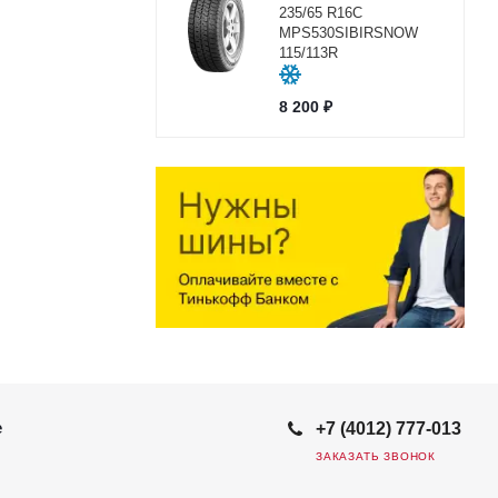
235/65 R16C
MPS530SIBIRSNOW
115/113R
8 200
₽
е
+7 (4012) 777-013
ЗАКАЗАТЬ ЗВОНОК