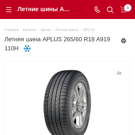
Летние шины APLUS 265/60 R18 A919 110H купить в интернет-магазине «Шинторг» в Калининграде
0
Главная
-
Каталог
-
Шины
-
Летние шины
-
APLUS
Летняя шина APLUS 265/60 R18 A919
110H