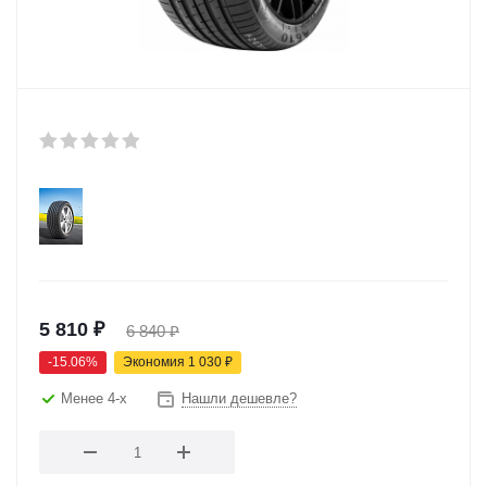
5 810
₽
6 840
₽
-
15.06
%
Экономия
1 030
₽
Менее 4-х
Нашли дешевле?