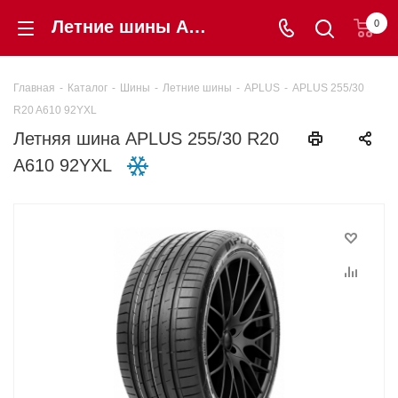
Летние шины APLUS 255/30 R20 A610 92YXL купить в интернет-магазине «Шинторг» в Калининграде
0
Главная
-
Каталог
-
Шины
-
Летние шины
-
APLUS
-
APLUS 255/30
R20 A610 92YXL
Летняя шина APLUS 255/30 R20
A610 92YXL