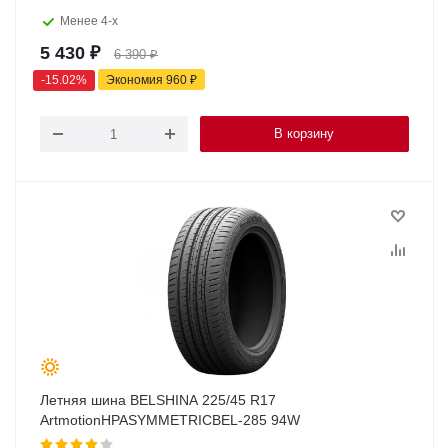
Менее 4-х
5 430
₽
6 390
₽
-
15.02
%
Экономия
960
₽
В корзину
Летняя шина BELSHINA 225/45 R17
ArtmotionHPASYMMETRICBEL-285 94W