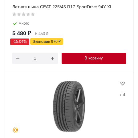
Летняя шина CEAT 225/45 R17 SportDrive 94Y XL
Много
5 480
₽
6 450
₽
-
15.04
%
Экономия
970
₽
В корзину