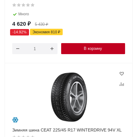
Много
4 620
₽
5 430
₽
-
14.92
%
Экономия
810
₽
В корзину
Зимняя шина CEAT 225/45 R17 WINTERDRIVE 94V XL