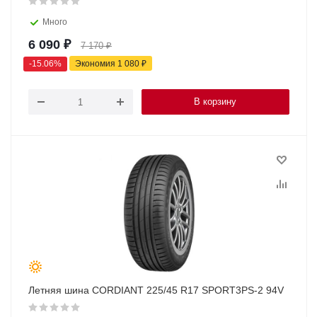
Много
6 090
₽
7 170
₽
-
15.06
%
Экономия
1 080
₽
В корзину
Летняя шина CORDIANT 225/45 R17 SPORT3PS-2 94V