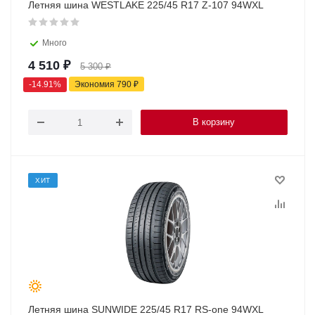
Летняя шина WESTLAKE 225/45 R17 Z-107 94WXL
Много
4 510
₽
5 300
₽
-
14.91
%
Экономия
790
₽
В корзину
ХИТ
Летняя шина SUNWIDE 225/45 R17 RS-one 94WXL