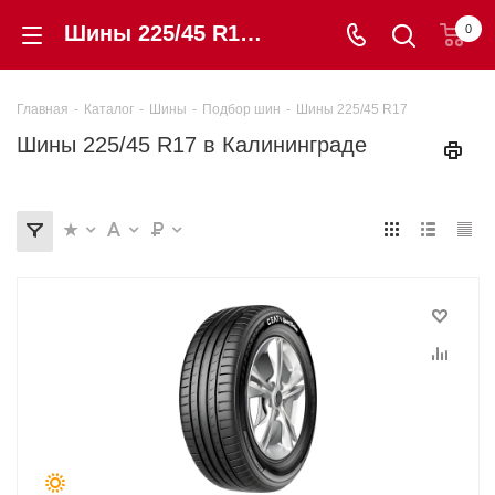
Шины 225/45 R17 купить в этом размере в Калининграде от 4 240 ₽. Гарантия, цены, отзывы | «Шинторг»
0
Главная
-
Каталог
-
Шины
-
Подбор шин
-
Шины 225/45 R17
Шины 225/45 R17 в Калининграде