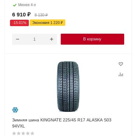
Менее 4-х
6 910
₽
8 130
₽
-
15.01
%
Экономия
1 220
₽
В корзину
Зимняя шина KINGNATE 225/45 R17 ALASKA S03
94VXL