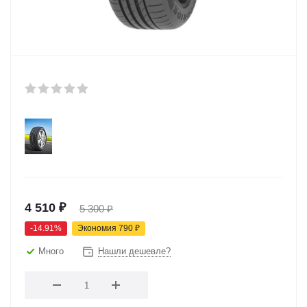
4 510
₽
5 300
₽
-
14.91
%
Экономия
790
₽
Много
Нашли дешевле?