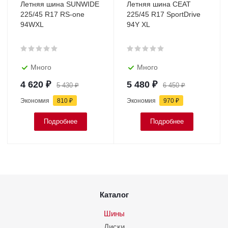
Летняя шина SUNWIDE
Летняя шина CEAT
225/45 R17 RS-one
225/45 R17 SportDrive
94WXL
94Y XL
Много
Много
4 620
₽
5 480
₽
5 430
₽
6 450
₽
Экономия
810
₽
Экономия
970
₽
Подробнее
Подробнее
Каталог
Шины
Диски