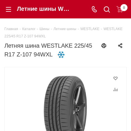
Летние шины WESTLAKE 225/45 R17 Z-107 94WXL купить в интернет-магазине «Шинторг» в Калининграде
0
Главная
-
Каталог
-
Шины
-
Летние шины
-
WESTLAKE
-
WESTLAKE
225/45 R17 Z-107 94WXL
Летняя шина WESTLAKE 225/45
R17 Z-107 94WXL