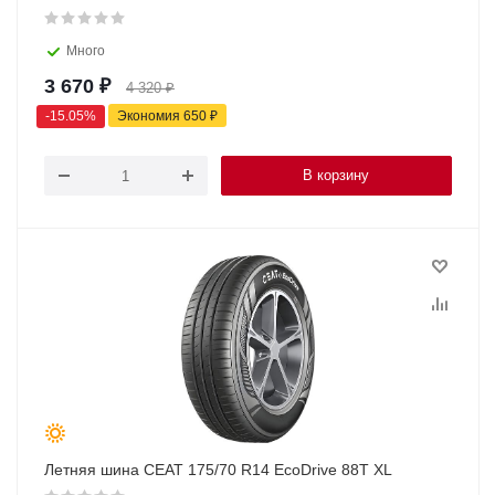
Много
3 670
₽
4 320
₽
-
15.05
%
Экономия
650
₽
В корзину
Летняя шина CEAT 175/70 R14 EcoDrive 88T XL