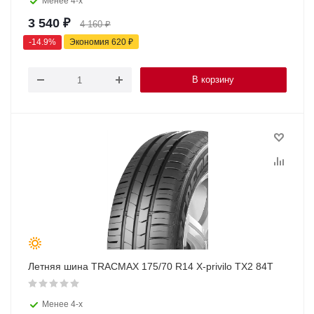
Менее 4-х
3 540
₽
4 160
₽
-
14.9
%
Экономия
620
₽
В корзину
Летняя шина TRACMAX 175/70 R14 X-privilo TX2 84T
Менее 4-х