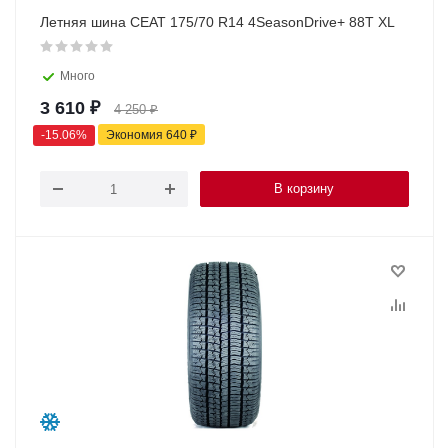
Летняя шина CEAT 175/70 R14 4SeasonDrive+ 88T XL
Много
3 610
₽
4 250
₽
-
15.06
%
Экономия
640
₽
В корзину