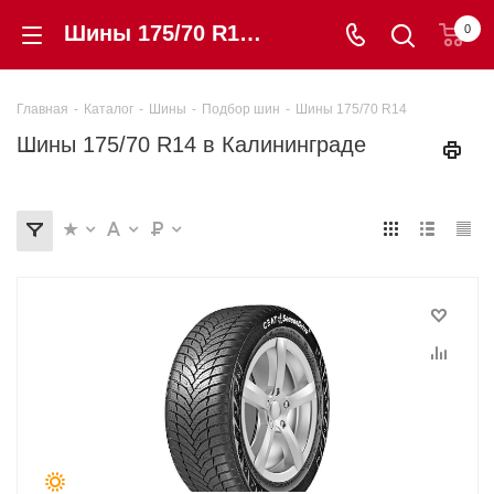
Шины 175/70 R14 купить в этом размере в Калининграде от 2 960 ₽. Гарантия, цены, отзывы | «Шинторг»
0
Главная
-
Каталог
-
Шины
-
Подбор шин
-
Шины 175/70 R14
Шины 175/70 R14 в Калининграде