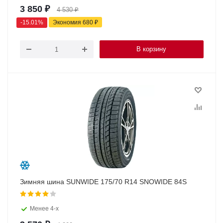
3 850
₽
4 530
₽
-
15.01
%
Экономия
680
₽
В корзину
Зимняя шина SUNWIDE 175/70 R14 SNOWIDE 84S
Менее 4-х