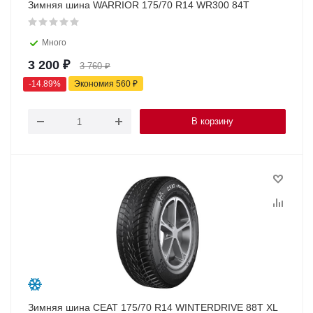
Зимняя шина WARRIOR 175/70 R14 WR300 84T
Много
3 200
₽
3 760
₽
-
14.89
%
Экономия
560
₽
В корзину
Зимняя шина CEAT 175/70 R14 WINTERDRIVE 88T XL