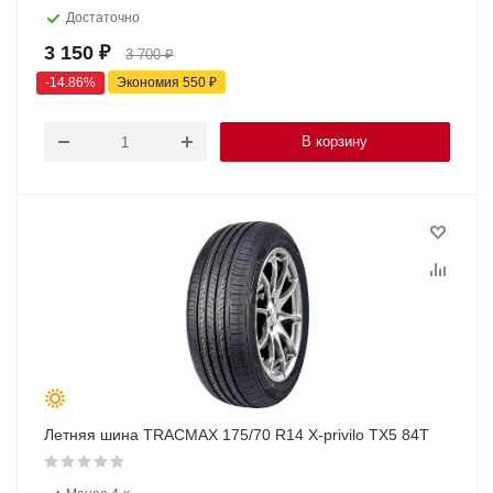
Достаточно
3 150
₽
3 700
₽
-
14.86
%
Экономия
550
₽
В корзину
Летняя шина TRACMAX 175/70 R14 X-privilo TX5 84Т