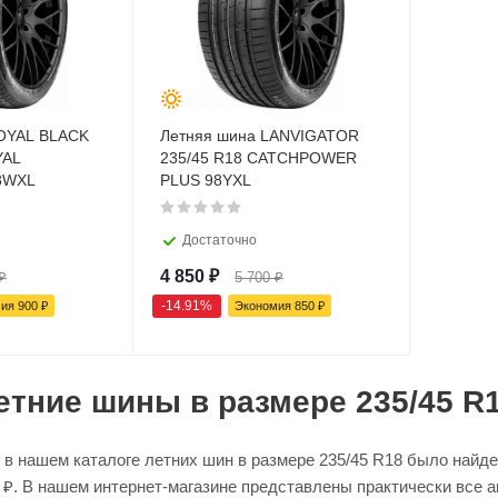
OYAL BLACK
Летняя шина LANVIGATOR
YAL
235/45 R18 CATCHPOWER
8WXL
PLUS 98YXL
Достаточно
4 850
₽
₽
5 700
₽
-
14.91
%
мия
900
₽
Экономия
850
₽
етние шины в размере 235/45 R
в нашем каталоге летних шин в размере 235/45 R18 было найден
90 ₽. В нашем интернет-магазине представлены практически все 