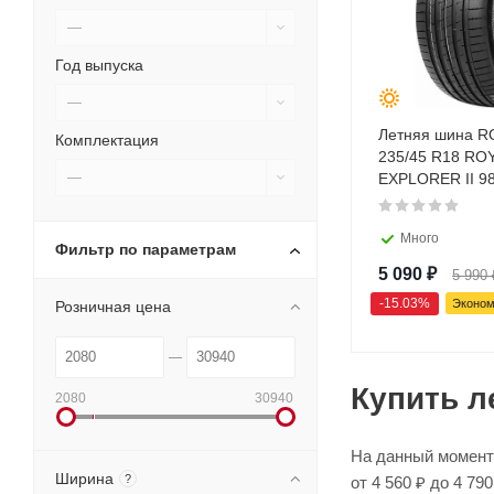
—
Год выпуска
—
Летняя шина R
Комплектация
235/45 R18 RO
—
EXPLORER II 9
Много
Фильтр по параметрам
5 090
₽
5 990
-
15.03
%
Эконо
Розничная цена
Купить л
2080
30940
На данный момент 
Ширина
?
от 4 560 ₽ до 4 7