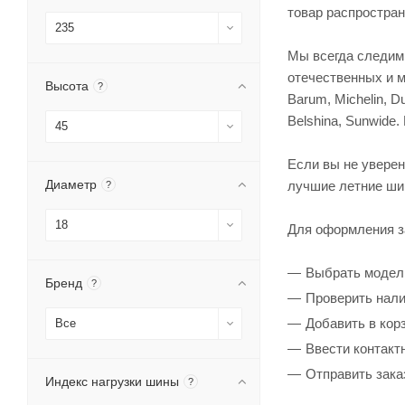
товар распростран
235
Мы всегда следим
отечественных и м
Высота
?
Barum, Michelin, Dun
Belshina, Sunwide
45
Если вы не увере
Диаметр
лучшие летние ши
?
18
Для оформления з
Выбрать модел
Бренд
?
Проверить нали
Добавить в кор
Все
Ввести контакт
Отправить зака
Индекс нагрузки шины
?