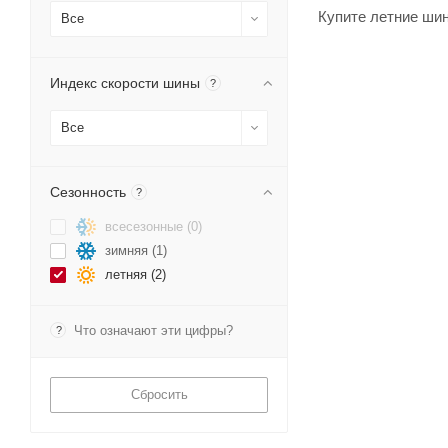
Купите летние шин
Все
Индекс скорости шины
?
Все
Сезонность
?
всесезонные (
0
)
зимняя (
1
)
летняя (
2
)
Что означают эти цифры?
?
Сбросить