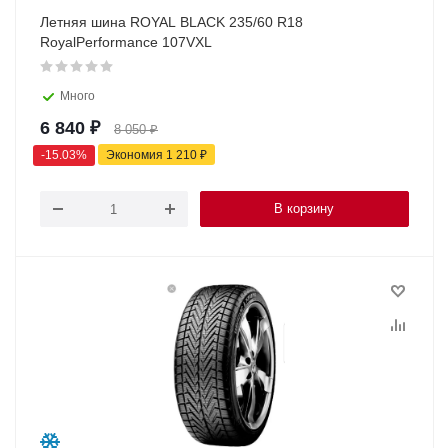
Летняя шина ROYAL BLACK 235/60 R18
RoyalPerformance 107VXL
Много
6 840
₽
8 050
₽
-
15.03
%
Экономия
1 210
₽
В корзину