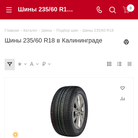
Шины 235/60 R18 купить в этом размере в Калининграде от 6 440 ₽. Гарантия, цены, отзывы | «Шинторг»
0
Главная
-
Каталог
-
Шины
-
Подбор шин
-
Шины 235/60 R18
Шины 235/60 R18 в Калининграде