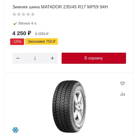
Зимняя шина MATADOR 235/45 R17 MP59 94H
Менее 4-х
4 250
₽
5 000
₽
-
15
%
Экономия
750
₽
В корзину