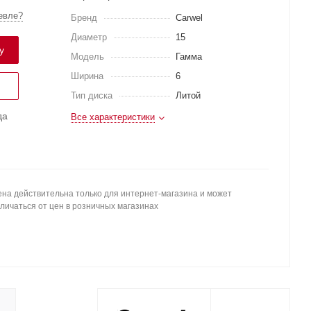
евле?
Бренд
Carwel
Диаметр
15
у
Модель
Гамма
Ширина
6
Тип диска
Литой
да
Все характеристики
на действительна только для интернет-магазина и может
личаться от цен в розничных магазинах