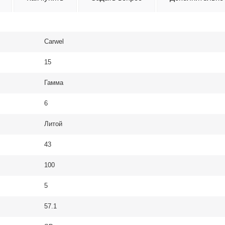
Carwel
15
Гамма
6
Литой
43
100
5
57.1