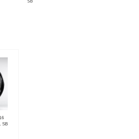
SB
16
1 SB