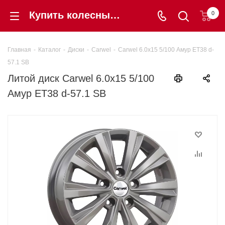
Купить колесный диск Carwel 6.0x15 5/100 Амур ET38 d-57.1 SB в Калининграде по цене 8 400 ₽ - Шинторг
0
Главная
-
Каталог
-
Диски
-
Carwel
-
Carwel 6.0x15 5/100 Амур ET38 d-
57.1 SB
Литой диск Carwel 6.0x15 5/100
Амур ET38 d-57.1 SB