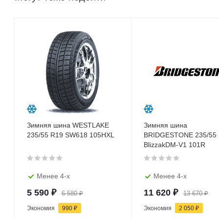
Зимняя шина WESTLAKE
Зимняя шина
235/55 R19 SW618 105HXL
BRIDGESTONE 235/55
BlizzakDM-V1 101R
Менее 4-х
Менее 4-х
5 590
₽
11 620
₽
6 580
₽
13 670
₽
Экономия
990
₽
Экономия
2 050
₽