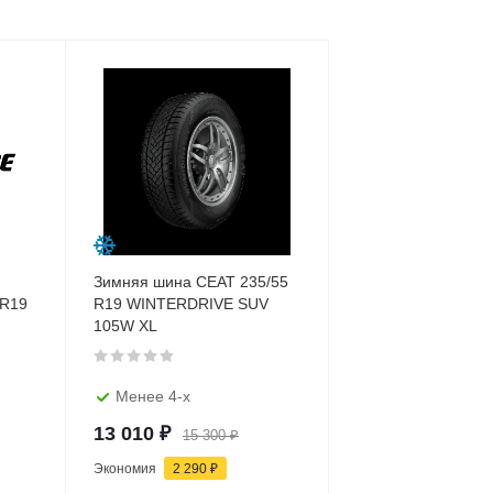
Зимняя шина CEAT 235/55
 R19
R19 WINTERDRIVE SUV
105W XL
Менее 4-х
13 010
₽
15 300
₽
Экономия
2 290
₽