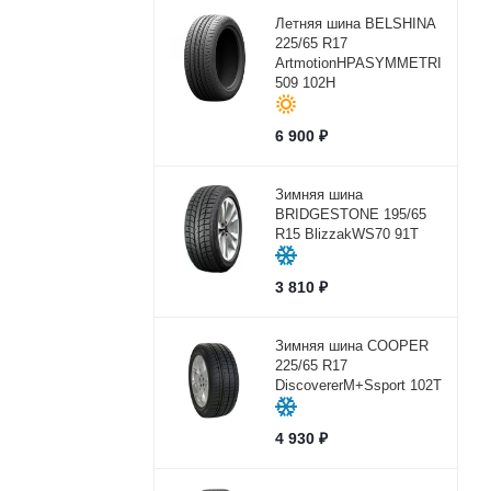
Летняя шина BELSHINA
225/65 R17
ArtmotionHPASYMMETRICBEL-
509 102H
6 900
₽
Зимняя шина
BRIDGESTONE 195/65
R15 BlizzakWS70 91T
3 810
₽
Зимняя шина COOPER
225/65 R17
DiscovererM+Ssport 102Т
4 930
₽