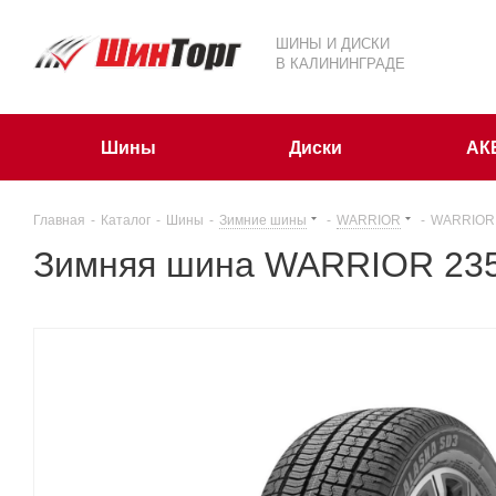
ШИНЫ И ДИСКИ
В КАЛИНИНГРАДЕ
Шины
Диски
АК
Главная
-
Каталог
-
Шины
-
Зимние шины
-
WARRIOR
-
WARRIOR 
Зимняя шина WARRIOR 235