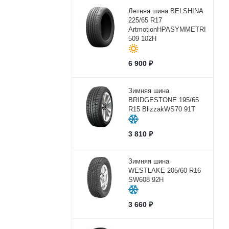
Летняя шина BELSHINA
225/65 R17
ArtmotionHPASYMMETRICBEL-
509 102H
6 900
₽
Зимняя шина
BRIDGESTONE 195/65
R15 BlizzakWS70 91T
3 810
₽
Зимняя шина
WESTLAKE 205/60 R16
SW608 92H
3 660
₽