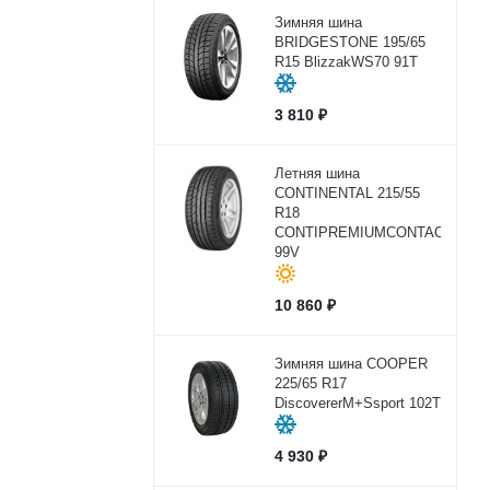
Зимняя шина
BRIDGESTONE 195/65
R15 BlizzakWS70 91T
3 810
₽
Летняя шина
CONTINENTAL 215/55
R18
CONTIPREMIUMCONTACT2
99V
10 860
₽
Зимняя шина COOPER
225/65 R17
DiscovererM+Ssport 102Т
4 930
₽