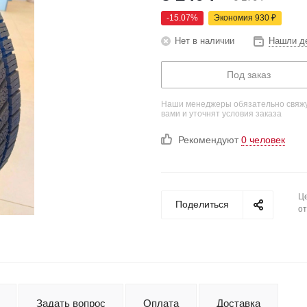
-
15.07
%
Экономия
930
₽
Нет в наличии
Нашли д
Под заказ
Наши менеджеры обязательно свяжу
вами и уточнят условия заказа
Рекомендуют
0 человек
Це
Поделиться
от
Задать вопрос
Оплата
Доставка