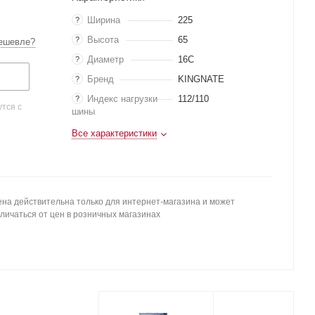
Ширина
225
?
Высота
65
?
ешевле?
Диаметр
16C
?
Бренд
KINGNATE
?
Индекс нагрузки
112/110
?
тся с
шины
Все характеристики
на действительна только для интернет-магазина и может
личаться от цен в розничных магазинах