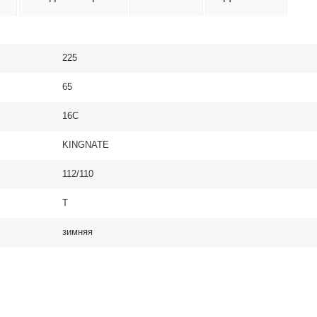
225
65
16C
KINGNATE
112/110
T
зимняя