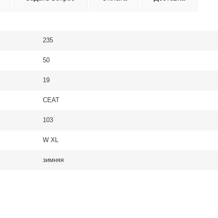
235
50
19
CEAT
103
W XL
зимняя