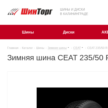
ШИНЫ И ДИСКИ
В КАЛИНИНГРАДЕ
Шины
Диски
АК
Главная
-
Каталог
-
Шины
-
Зимние шины
-
CEAT
-
CEAT 235/50 
Зимняя шина CEAT 235/50