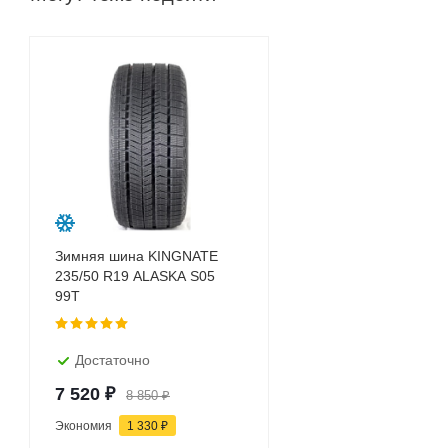
Зимняя шина KINGNATE
235/50 R19 ALASKA S05
99T
Достаточно
7 520
₽
8 850
₽
Экономия
1 330
₽