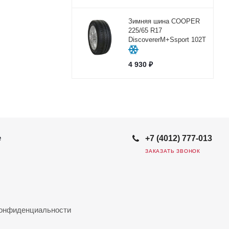
Зимняя шина COOPER
225/65 R17
DiscovererM+Ssport 102Т
4 930
₽
е
+7 (4012) 777-013
ЗАКАЗАТЬ ЗВОНОК
конфиденциальности