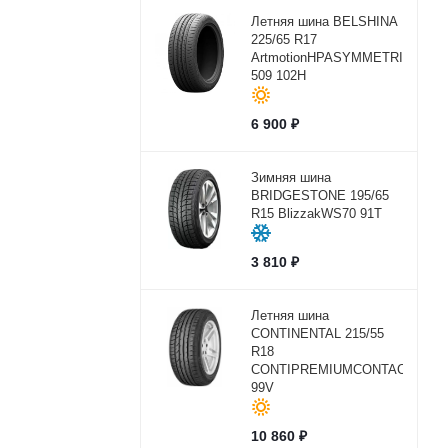
Летняя шина BELSHINA
225/65 R17
ArtmotionHPASYMMETRICBEL-
509 102H
6 900
₽
Зимняя шина
BRIDGESTONE 195/65
R15 BlizzakWS70 91T
3 810
₽
Летняя шина
CONTINENTAL 215/55
R18
CONTIPREMIUMCONTACT2
99V
10 860
₽