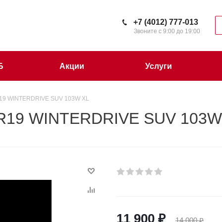
+7 (4012) 777-013
Звоните с 9:00 до 19:00
Б
Акции
Услуги
R19 WINTERDRIVE SUV 103W XL
 R19 WINTERDRIVE SUV 103W
11 900
₽
14 000
₽