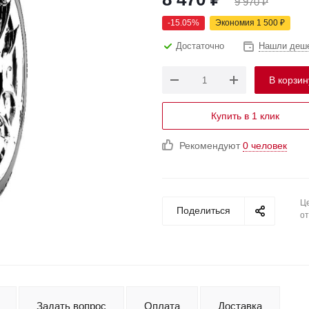
9 970
₽
-
15.05
%
Экономия
1 500
₽
Достаточно
Нашли деш
В корзин
Купить в 1 клик
Рекомендуют
0 человек
Це
Поделиться
от
Задать вопрос
Оплата
Доставка