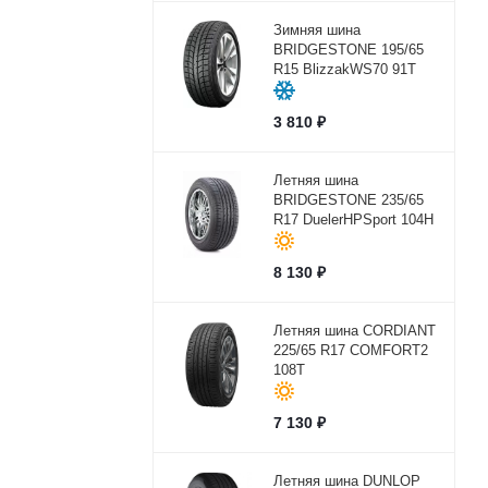
Зимняя шина
BRIDGESTONE 195/65
R15 BlizzakWS70 91T
3 810
₽
Летняя шина
BRIDGESTONE 235/65
R17 DuelerHPSport 104H
8 130
₽
Летняя шина CORDIANT
225/65 R17 COMFORT2
108T
7 130
₽
Летняя шина DUNLOP