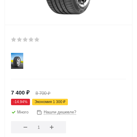
7 400
₽
8 700
₽
-
14.94
%
Экономия
1 300
₽
Много
Нашли дешевле?