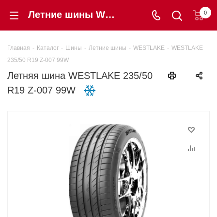
Летние шины WESTLAKE 235/50 R19 Z-007 99W купить в интернет-магазине «Шинторг» в Калининграде
0
Главная
-
Каталог
-
Шины
-
Летние шины
-
WESTLAKE
-
WESTLAKE
235/50 R19 Z-007 99W
Летняя шина WESTLAKE 235/50
R19 Z-007 99W