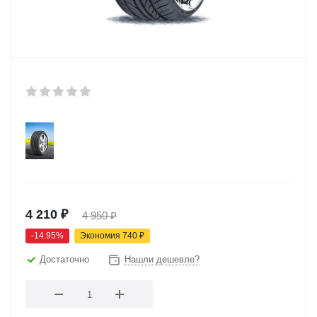
4 210
₽
4 950
₽
-
14.95
%
Экономия
740
₽
Достаточно
Нашли дешевле?