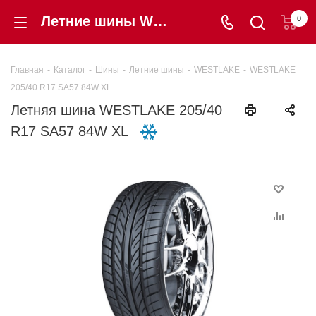
Летние шины WESTLAKE 205/40 R17 SA57 84W XL купить в интернет-магазине «Шинторг» в Калининграде
0
Главная
-
Каталог
-
Шины
-
Летние шины
-
WESTLAKE
-
WESTLAKE
205/40 R17 SA57 84W XL
Летняя шина WESTLAKE 205/40
R17 SA57 84W XL