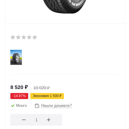
8 520
₽
10 020
₽
-
14.97
%
Экономия
1 500
₽
Много
Нашли дешевле?