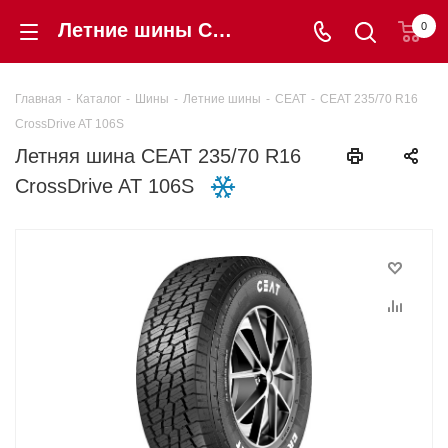
Летние шины CEAT 235/70 R16 CrossDrive AT 106S купить в интернет-магазине «Шинторг» в Калининграде
0
Главная
-
Каталог
-
Шины
-
Летние шины
-
CEAT
-
CEAT 235/70 R16
CrossDrive AT 106S
Летняя шина CEAT 235/70 R16
CrossDrive AT 106S