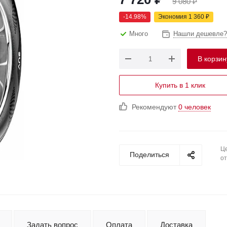
9 080
₽
-
14.98
%
Экономия
1 360
₽
Много
Нашли дешевле?
В корзин
Купить в 1 клик
Рекомендуют
0 человек
Це
Поделиться
от
Задать вопрос
Оплата
Доставка