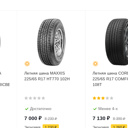
A
Летняя шина MAXXIS
Летняя шина COR
225/65 R17 HT770 102H
225/65 R17 COM
RICBEL-
108T
Достаточно
Менее 4-х
7 000
₽
7 130
₽
8 230
₽
8 390
₽
Экономия
1 230
₽
Экономия
1 260
₽