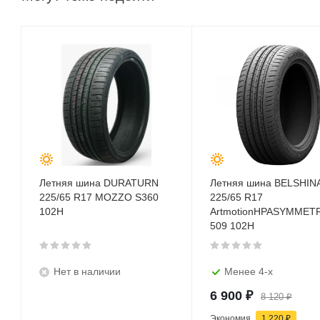
Летняя шина DURATURN
Летняя шина BELSHIN
225/65 R17 MOZZO S360
225/65 R17
102H
ArtmotionHPASYMMET
509 102H
Нет в наличии
Менее 4-х
6 900
₽
8 120
₽
Экономия
1 220
₽