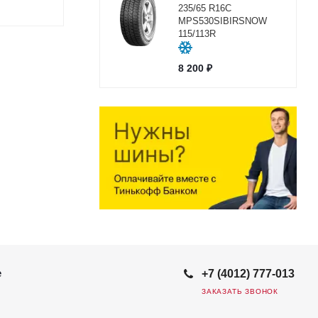
235/65 R16C
MPS530SIBIRSNOW
115/113R
8 200
₽
е
+7 (4012) 777-013
ЗАКАЗАТЬ ЗВОНОК