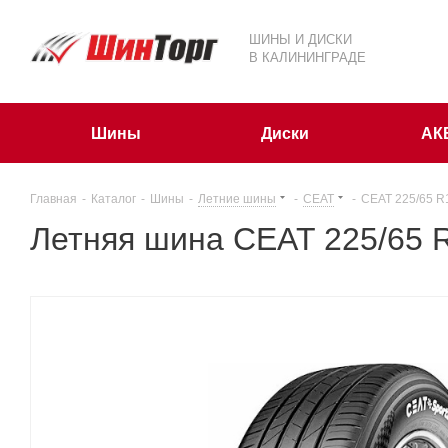
ШИНЫ И ДИСКИ
В КАЛИНИНГРАДЕ
Шины
Диски
АК
Главная
-
Каталог
-
Шины
-
Летние шины
-
CEAT
-
CEAT 225/65 R
Летняя шина CEAT 225/65 R