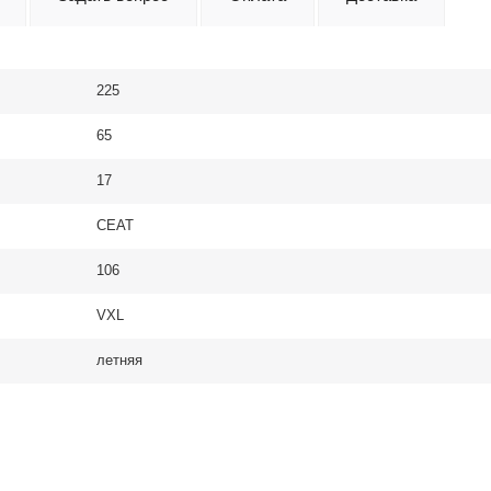
225
65
17
CEAT
106
VXL
летняя