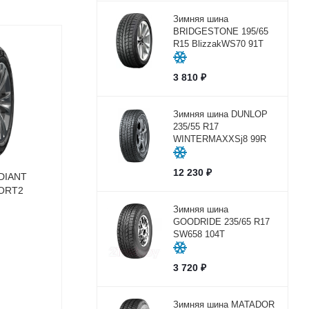
Зимняя шина
BRIDGESTONE 195/65
R15 BlizzakWS70 91T
3 810
₽
Зимняя шина DUNLOP
235/55 R17
WINTERMAXXSj8 99R
12 230
₽
DIANT
FORT2
Зимняя шина
GOODRIDE 235/65 R17
SW658 104Т
3 720
₽
Зимняя шина MATADOR