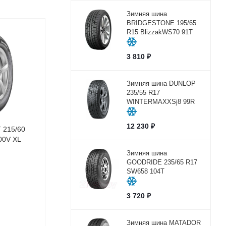
Зимняя шина
BRIDGESTONE 195/65
R15 BlizzakWS70 91T
3 810
₽
Зимняя шина DUNLOP
235/55 R17
WINTERMAXXSj8 99R
12 230
₽
 215/60
00V XL
Зимняя шина
GOODRIDE 235/65 R17
SW658 104Т
3 720
₽
Зимняя шина MATADOR