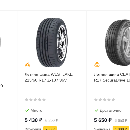
Летняя шина WESTLAKE
Летняя шина CEAT
215/60 R17 Z-107 96V
R17 SecuraDrive 1
00
Много
Достаточно
5 430
₽
5 650
₽
6 390
₽
6 650
₽
Экономия
960
₽
Экономия
1 000
₽