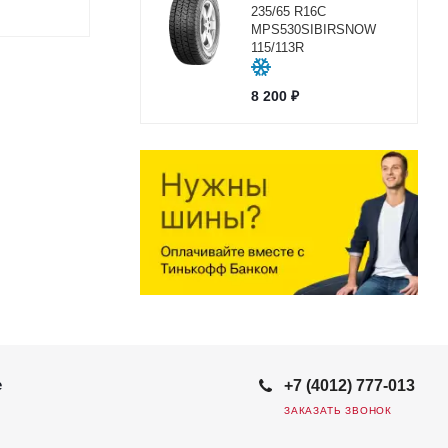
235/65 R16C
MPS530SIBIRSNOW
115/113R
8 200
₽
е
+7 (4012) 777-013
ЗАКАЗАТЬ ЗВОНОК