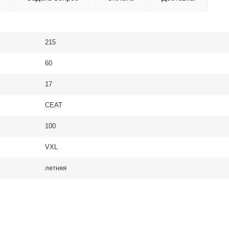
215
60
17
CEAT
100
VXL
летняя