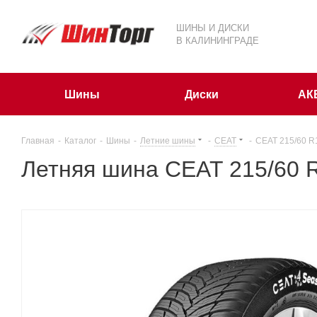
ШИНЫ И ДИСКИ
В КАЛИНИНГРАДЕ
Шины
Диски
АК
Главная
-
Каталог
-
Шины
-
Летние шины
-
CEAT
-
CEAT 215/60 R
Летняя шина CEAT 215/60 