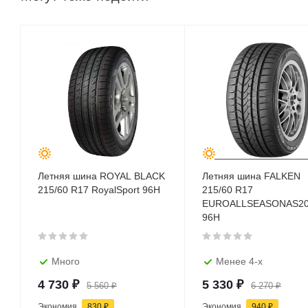
Летняя шина ROYAL BLACK
Летняя шина FALKEN
215/60 R17 RoyalSport 96H
215/60 R17
EUROALLSEASONAS2
96H
Много
Менее 4-х
4 730
₽
5 330
₽
5 560
₽
6 270
₽
Экономия
830
₽
Экономия
940
₽