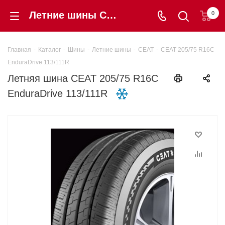
Летние шины CEAT 205/75 R16C EnduraDrive 113/111R купить в интернет-магазине «Шинторг» в Калининграде
0
Главная
-
Каталог
-
Шины
-
Летние шины
-
CEAT
-
CEAT 205/75 R16C
EnduraDrive 113/111R
Летняя шина CEAT 205/75 R16C
EnduraDrive 113/111R