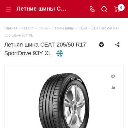
Летние шины CEAT 205/50 R17 SportDrive 93Y XL купить в интернет-магазине «Шинторг» в Калининграде
0
Главная
-
Каталог
-
Шины
-
Летние шины
-
CEAT
-
CEAT 205/50 R17
SportDrive 93Y XL
Летняя шина CEAT 205/50 R17
SportDrive 93Y XL