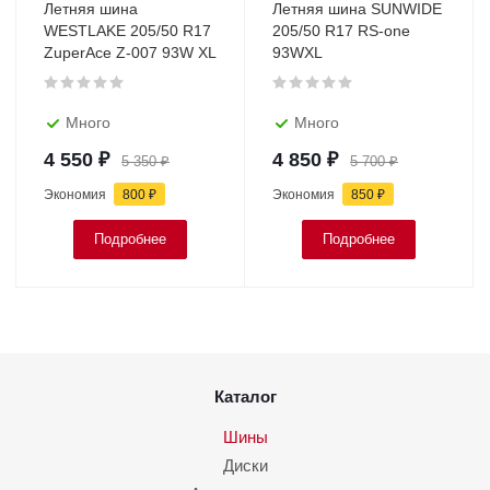
Летняя шина
Летняя шина SUNWIDE
WESTLAKE 205/50 R17
205/50 R17 RS-one
ZuperAce Z-007 93W XL
93WXL
Много
Много
4 550
₽
4 850
₽
5 350
₽
5 700
₽
Экономия
800
₽
Экономия
850
₽
Подробнее
Подробнее
Каталог
Шины
Диски