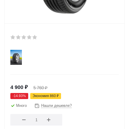
4 900
₽
5 760
₽
-
14.93
%
Экономия
860
₽
Много
Нашли дешевле?