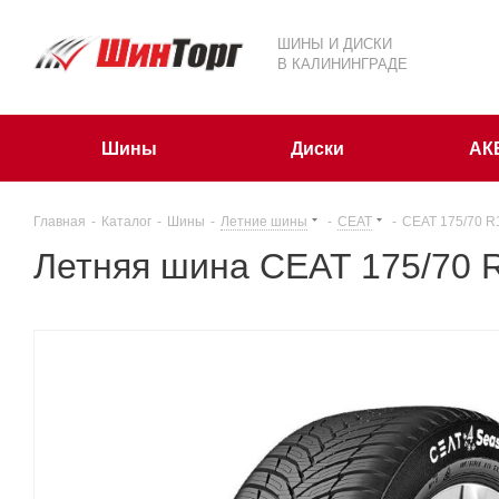
ШИНЫ И ДИСКИ
В КАЛИНИНГРАДЕ
Шины
Диски
АК
Главная
-
Каталог
-
Шины
-
Летние шины
-
CEAT
-
CEAT 175/70 R
Летняя шина CEAT 175/70 