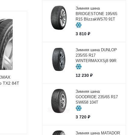
Зимняя шина
BRIDGESTONE 195/65
R15 BlizzakWS70 91T
3 810
₽
Зимняя шина DUNLOP
235/55 R17
WINTERMAXXSj8 99R
12 230
₽
ACMAX
lo TX2 84T
Зимняя шина
GOODRIDE 235/65 R17
SW658 104Т
3 720
₽
Зимняя шина MATADOR