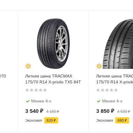
/70
Летняя шина TRACMAX
Летняя шина TR
175/70 R14 X-privilo TX5 84Т
175/70 R14 X-privi
Менее 4-х
Менее 4-х
3 540
₽
3 850
₽
4 160
₽
4 530
₽
Экономия
620
₽
Экономия
680
₽