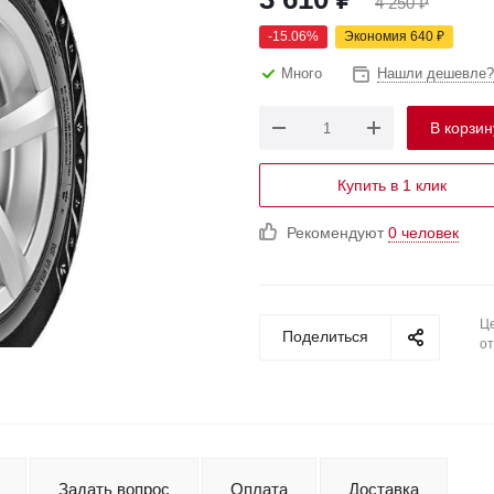
4 250
₽
-
15.06
%
Экономия
640
₽
Много
Нашли дешевле?
В корзин
Купить в 1 клик
Рекомендуют
0 человек
Це
Поделиться
от
Задать вопрос
Оплата
Доставка