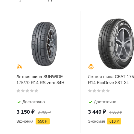
Летняя шина SUNWIDE
Летняя шина CEAT 175
175/70 R14 RS-zero 84H
R14 EcoDrive 88T XL
Достаточно
Достаточно
3 150
₽
3 440
₽
3 700
₽
4 050
₽
Экономия
550
₽
Экономия
610
₽