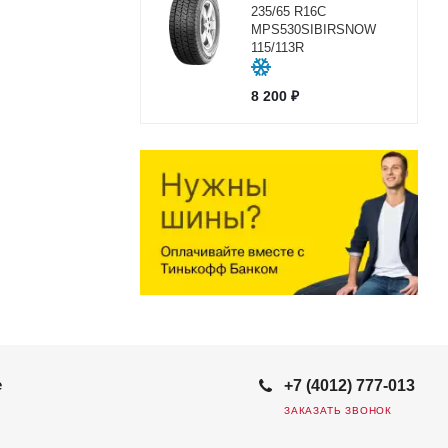
235/65 R16C
MPS530SIBIRSNOW
115/113R
8 200
₽
е
+7 (4012) 777-013
ЗАКАЗАТЬ ЗВОНОК