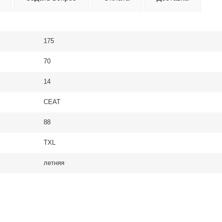
175
70
14
CEAT
88
ТXL
летняя